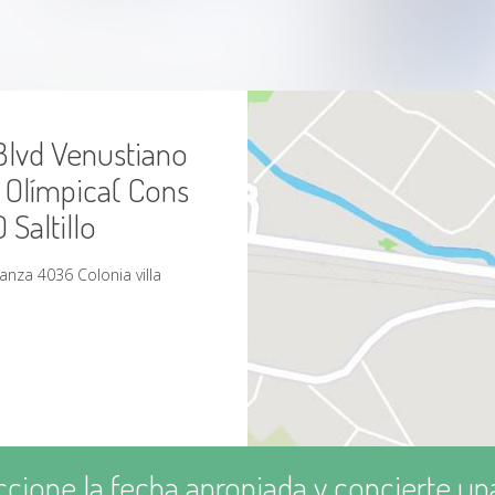
Blvd Venustiano
a Olímpica( Cons
 Saltillo
anza 4036 Colonia villa
ccione la fecha apropiada y concierte una