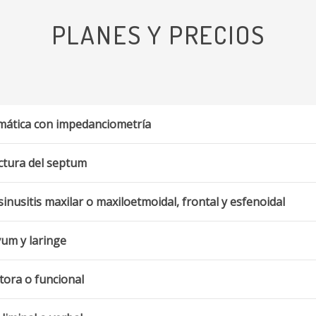
PLANES Y PRECIOS
mática con impedanciometría
ctura del septum
 sinusitis maxilar o maxiloetmoidal, frontal y esfenoidal
vum y laringe
tora o funcional